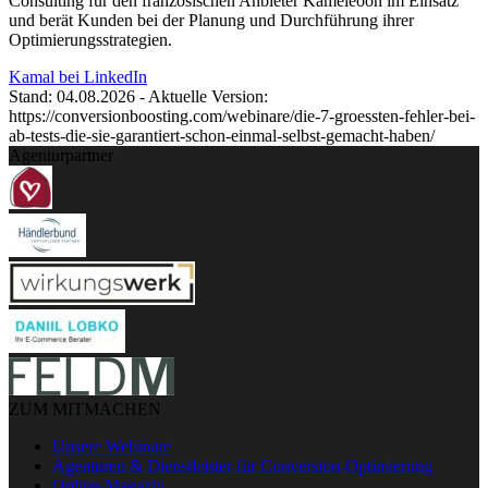
Consulting für den französischen Anbieter Kameleoon im Einsatz
und berät Kunden bei der Planung und Durchführung ihrer
Optimierungsstrategien.
Kamal bei LinkedIn
Stand: 04.08.2026 - Aktuelle Version:
https://conversionboosting.com/webinare/die-7-groessten-fehler-bei-
ab-tests-die-sie-garantiert-schon-einmal-selbst-gemacht-haben/
Agenturpartner
ZUM MITMACHEN
Unsere Webinare
Agenturen & Dienstleister für Conversion-Optimierung
Online-Magazin