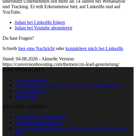
unterstützt Unternehmen seit mehr als 14 Jahren bei Webanalyse
und Tracking. Er teilt Erkenntnisse hier, auf LinkedIn und auf
YouTube.
Julian bei LinkedIn folgen
Julian bei Youtube abonnieren
Du hast Fragen?
Schreib
hier eine Nachricht
oder
kontaktiere mich bei LinkedIn
Stand: 04.08.2026 - Aktuelle Version:
https://conversionboosting.com/themen/cro-lead-generierung/
ZUM MITMACHEN
Unsere Webinare
Agenturen & Dienstleister für Conversion-Optimierung
Online-Magazin
ANALYZE
BELIEBTE THEMEN
Landingpage-Optimierung
Onlineshop-Optimierung
Conversion-Rate berechnen: Was ist eine gute Conversion-
Rate