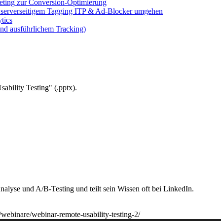
eting zur Conversion-Optimierung
t serverseitigem Tagging ITP & Ad-Blocker umgehen
tics
nd ausführlichem Tracking)
bility Testing" (.pptx).
alyse und A/B-Testing und teilt sein Wissen oft bei LinkedIn.
/webinare/webinar-remote-usability-testing-2/