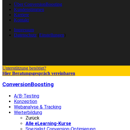
Über ConversionBoosting
Kundenstimmen
Karriere
Kontakt
Impressum
Datenschutz
(
Einstellungen
)
Unterstützung benötigt?
Hier Beratungsgespräch vereinbaren
ConversionBoosting
A/B-Testing
Konzeption
Webanalyse & Tracking
Weiterbildung
Zurück
Alle eLearning-Kurse
Spezialist Conversion-Optimierung