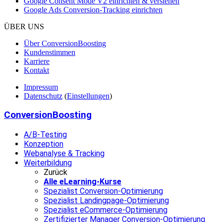
Google Consent Mode V2 einrichten & verstehen
Google Ads Conversion-Tracking einrichten
ÜBER UNS
Über ConversionBoosting
Kundenstimmen
Karriere
Kontakt
Impressum
Datenschutz
(
Einstellungen
)
ConversionBoosting
A/B-Testing
Konzeption
Webanalyse & Tracking
Weiterbildung
Zurück
Alle eLearning-Kurse
Spezialist Conversion-Optimierung
Spezialist Landingpage-Optimierung
Spezialist eCommerce-Optimierung
Zertifizierter Manager Conversion-Optimierung